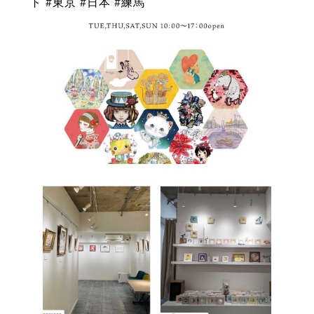
ト #東京 #日本 #練馬