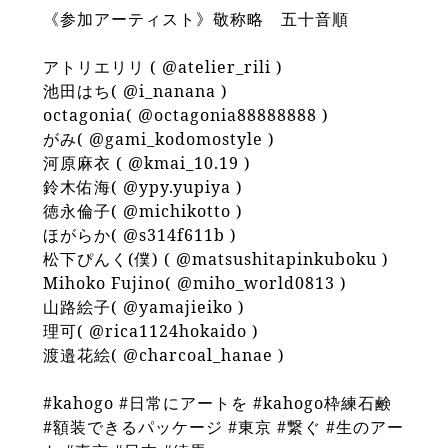
《参加アーティスト》敬称略 五十音順
アトリエリリ ( @atelier_rili )
池田はち( @i_nanana )
octagonia( @octagonia88888888 )
がみ( @gami_kodomostyle )
河原麻衣 ( @kmai_10.19 )
鈴木佑海( @ypy.yupiya )
徳永倫子( @michikotto )
ほがらか( @s314f611b )
松下ぴんく(僕) ( @matsushitapinkuboku )
Mihoko Fujino( @miho_world0813 )
山路絵子( @yamajieiko )
理可( @rica1124hokaido )
渡邉花絵( @charcoal_hanae )
#kahogo #日常にアートを #kahogo枠練石鹸
#額装できるパッケージ #東京 #繋ぐ #生のアー