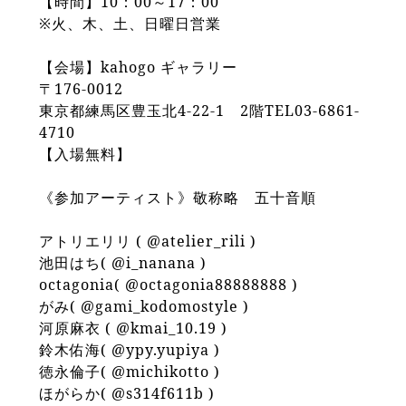
【時間】10：00～17：00
※火、木、土、日曜日営業
【会場】kahogo ギャラリー
〒176-0012
東京都練馬区豊玉北4-22-1 2階TEL03-6861-
4710
【入場無料】
《参加アーティスト》敬称略 五十音順
アトリエリリ ( @atelier_rili )
池田はち( @i_nanana )
octagonia( @octagonia88888888 )
がみ( @gami_kodomostyle )
河原麻衣 ( @kmai_10.19 )
鈴木佑海( @ypy.yupiya )
徳永倫子( @michikotto )
ほがらか( @s314f611b )