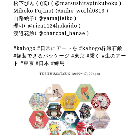
松下ぴんく(僕) ( @matsushitapinkuboku )
Mihoko Fujino( @miho_world0813 )
山路絵子( @yamajieiko )
理可( @rica1124hokaido )
渡邉花絵( @charcoal_hanae )
#kahogo #日常にアートを #kahogo枠練石鹸
#額装できるパッケージ #東京 #繋ぐ #生のアー
ト #東京 #日本 #練馬