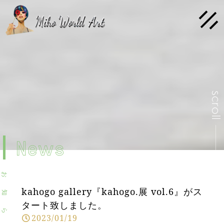
scrol
News
お
kahogo gallery『kahogo.展 vol.6』がス
知
タート致しました。
ら
2023/01/19