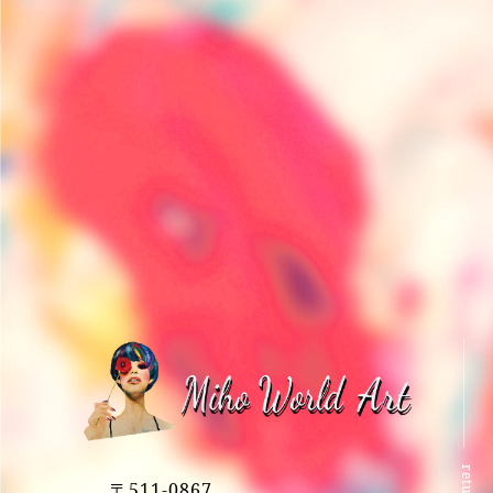
〒511-0867