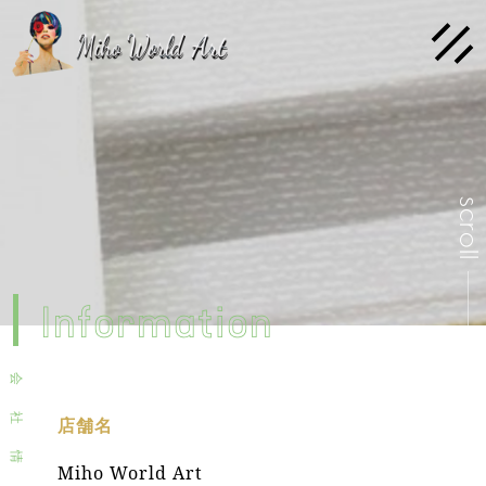
scrol
Information
会
社
店舗名
情
Miho World Art