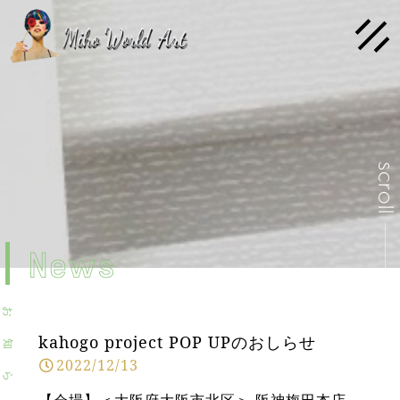
scrol
News
お
kahogo project POP UPのおしらせ
知
2022/12/13
ら