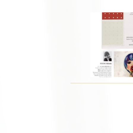
#日韓展
#日韓現代アート交流展
#市民ギャラリー矢田