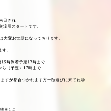
大幸南1-1-10 カルポート東
が来日され
RT交流展スタートです。
には大変お世話になっております。
ます。
後15時到着予定17時まで
頃から（予定）17時まで
ますが都合つかれます方ー🙌遊びに来てね😉