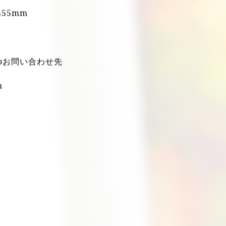
ル
メディア
×455mm
koお問い合わせ先
m
。