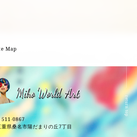
te Map