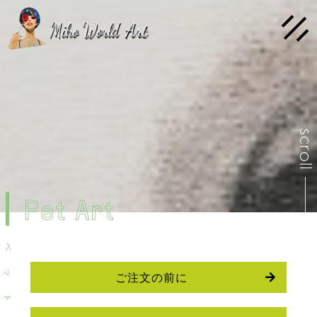
scrol
Pet Art
ペ
ッ
ご注文の前に
ト