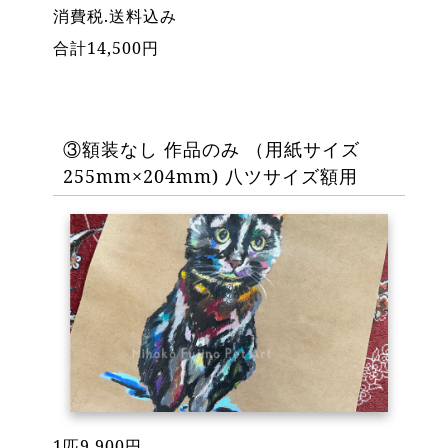
消費税.送料込み
合計14,500円
③額装なし 作品のみ （用紙サイズ
255mm×204mm) 八ツサイズ額用
1匹9,900円