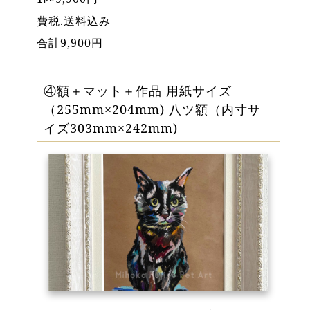
費税.送料込み
合計9,900円
④額＋マット＋作品 用紙サイズ
（255mm×204mm) 八ツ額（内寸サ
イズ303mm×242mm)