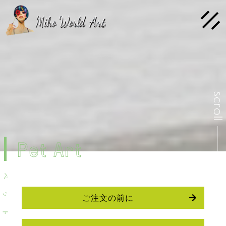
scrol
Pet Art
ペ
ッ
ご注文の前に
ト