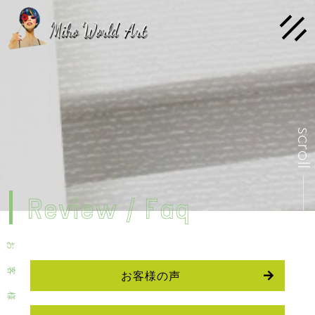
scrol
Review / Faq
お
客
お客様の声
様