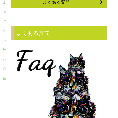
よくある質問
の
声
/
よ
よくある質問
く
あ
る
質
問