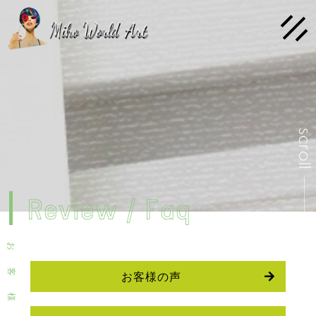
scrol
Review / Faq
お
客
お客様の声
様